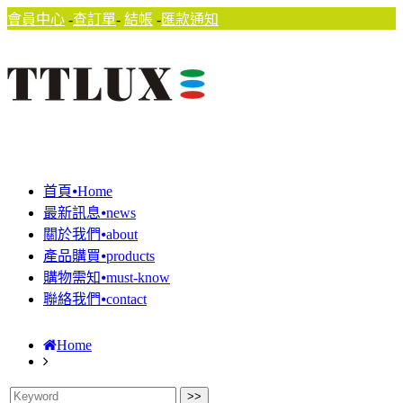
會員中心
-
查訂單
-
結帳
-
匯款通知
首頁⦁Home
最新訊息⦁news
關於我們⦁about
產品購買⦁products
購物需知⦁must-know
聯絡我們⦁contact
Home