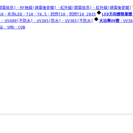
開電就亮)
．RF無線(通電後是關)
．紅外線(開電就亮)
．紅外線(通電後是關)
10
．毛泡LED
．T10
．T6.5
．怒閃T10
．怒閃T10 2835
LED方向燈煞車燈
)
．UV400(不防水)
．UV365(防水)
．UV365(不防水)
大功率UV燈
．UV36
尖
．SMD
．COB