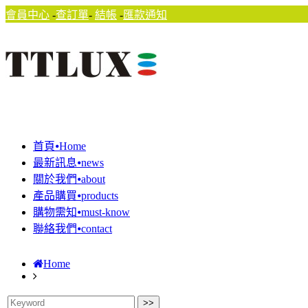
會員中心
-
查訂單
-
結帳
-
匯款通知
首頁⦁Home
最新訊息⦁news
關於我們⦁about
產品購買⦁products
購物需知⦁must-know
聯絡我們⦁contact
Home