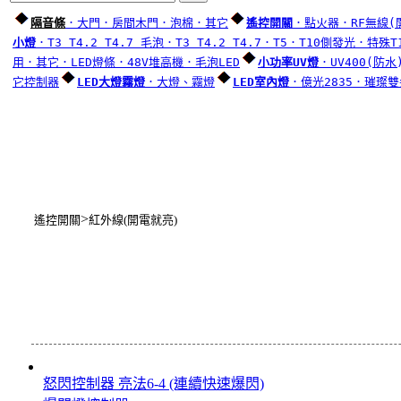
隔音條
．大門
．房間木門
．泡棉
．其它
遙控開關
．點火器
．RF無線(
小燈
．T3 T4.2 T4.7 毛泡
．T3 T4.2 T4.7
．T5
．T10側發光
．特殊T
用
．其它
．LED燈條
．48V堆高機
．毛泡LED
小功率UV燈
．UV400(防水
它控制器
LED大燈霧燈
．大燈、霧燈
LED室內燈
．億光2835
．璀璨雙
>
遙控開關
紅外線(開電就亮)
怒閃控制器 亮法6-4 (連續快速爆閃)