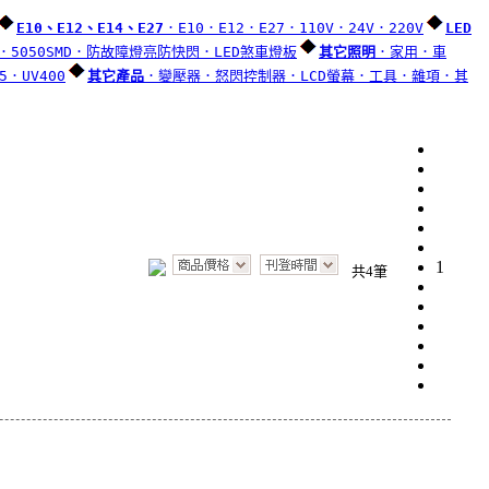
E10、E12、E14、E27
．E10
．E12
．E27
．110V
．24V
．220V
LED
．5050SMD
．防故障燈亮防快閃
．LED煞車燈板
其它照明
．家用
．車
5
．UV400
其它產品
．變壓器
．怒閃控制器
．LCD螢幕
．工具
．雜項
．其
1
共4筆