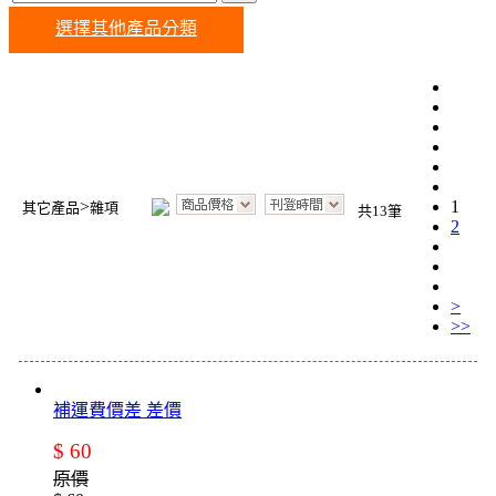
選擇其他產品分類
>
1
其它產品
雜項
共13筆
2
>
>>
補運費價差 差價
$ 60
原價