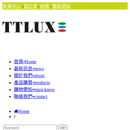
會員中心
-
查訂單
-
結帳
-
匯款通知
首頁⦁Home
最新訊息⦁news
關於我們⦁about
產品購買⦁products
購物需知⦁must-know
聯絡我們⦁contact
Home