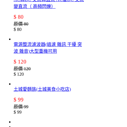
變直流（ 高頻閃爍）
$ 80
原價 80
$ 80
電源整流濾波器(過濾 雜訊 干擾 突
波 雜音)大型重機可用
$ 120
原價 120
$ 120
土城愛麵族(土城美食小吃店)
$ 99
原價 99
$ 99