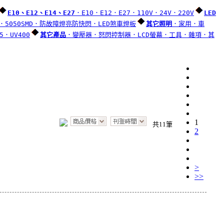
E10、E12、E14、E27
．E10
．E12
．E27
．110V
．24V
．220V
LED
．5050SMD
．防故障燈亮防快閃
．LED煞車燈板
其它照明
．家用
．車
5
．UV400
其它產品
．變壓器
．怒閃控制器
．LCD螢幕
．工具
．雜項
．其
1
共11筆
2
>
>>