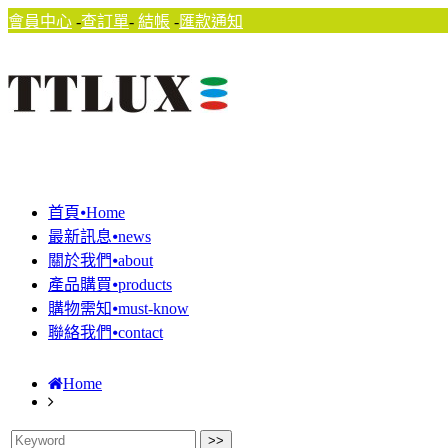
會員中心
-
查訂單
-
結帳
-
匯款通知
首頁⦁Home
最新訊息⦁news
關於我們⦁about
產品購買⦁products
購物需知⦁must-know
聯絡我們⦁contact
Home