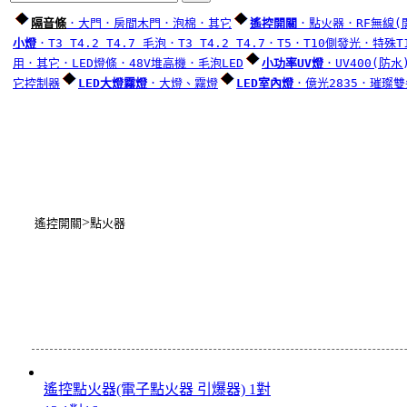
隔音條
．大門
．房間木門
．泡棉
．其它
遙控開關
．點火器
．RF無線(
小燈
．T3 T4.2 T4.7 毛泡
．T3 T4.2 T4.7
．T5
．T10側發光
．特殊T
用
．其它
．LED燈條
．48V堆高機
．毛泡LED
小功率UV燈
．UV400(防水
它控制器
LED大燈霧燈
．大燈、霧燈
LED室內燈
．億光2835
．璀璨雙
>
遙控開關
點火器
遙控點火器(電子點火器 引爆器) 1對