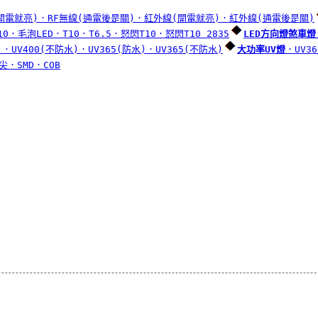
開電就亮)
．RF無線(通電後是關)
．紅外線(開電就亮)
．紅外線(通電後是關)
10
．毛泡LED
．T10
．T6.5
．怒閃T10
．怒閃T10 2835
LED方向燈煞車燈
)
．UV400(不防水)
．UV365(防水)
．UV365(不防水)
大功率UV燈
．UV36
尖
．SMD
．COB