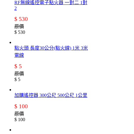
RF無線遙控電子點火器 一對二 1對
2
$ 530
原價
$ 530
點火頭 長度30公分(點火線) 1米 3米
電線
$ 5
原價
$ 5
加購遙控器 300公尺 500公尺 1公里
$ 100
原價
$ 100